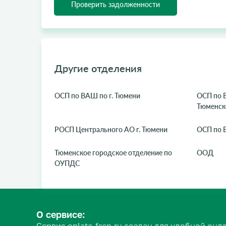
Проверить задолженности
Другие отделения
ОСП по ВАШ по г. Тюмени
ОСП по В
Тюменск
РОСП Центрального АО г. Тюмени
ОСП по В
Тюменское городское отделение по
ООД
ОУПДС
О сервисе:
Сервис oplata-fssp.ru создан для удобной о