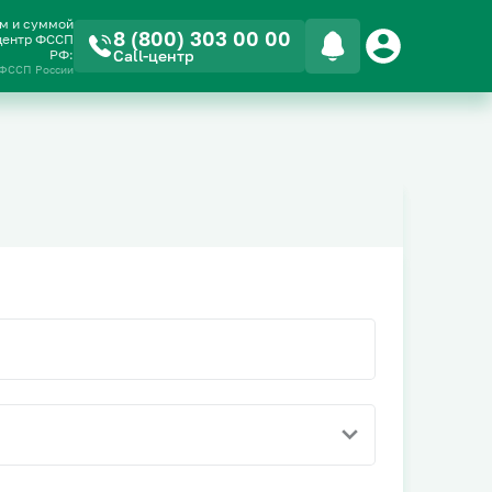
ом и суммой
8 (800) 303 00 00
-центр ФССП
РФ:
Call-центр
 ФССП России