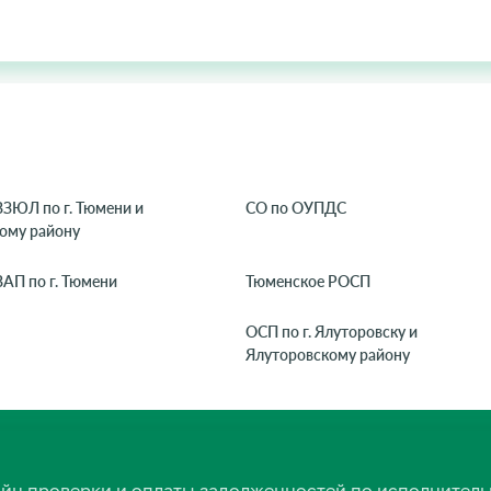
ЗЮЛ по г. Тюмени и
СО по ОУПДС
ому району
АП по г. Тюмени
Тюменское РОСП
ОСП по г. Ялуторовску и
Ялуторовскому району
нлайн проверки и оплаты задолженностей по исполнит