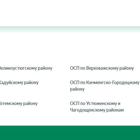
Великоустюгскому району
ОСП по Верховажскому району
Кадуйскому району
ОСП по Кичменгско-Городецкому
району
Тотемскому району
ОСП по Устюженскому и
Чагодощенскому районам