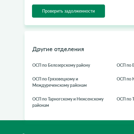
Проверить задолженности
Другие отделения
ОСП по Белозерскому району
ОСП по 
ОСП по Грязовецкому и
ОСП по 
Междуреченскому районам
ОСП по Тарногскому и Нюксенскому
ОСП по 
районам