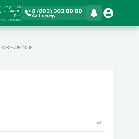
ом и суммой
8 (800) 303 00 00
-центр ФССП
РФ:
Call-центр
 ФССП России
НСКОМУ РАЙОНУ