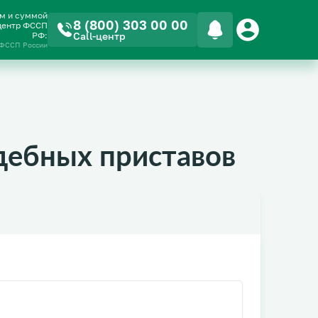
ом и суммой
8 (800) 303 00 00
-центр ФССП
РФ:
Call-центр
 ФССП России
дебных приставов