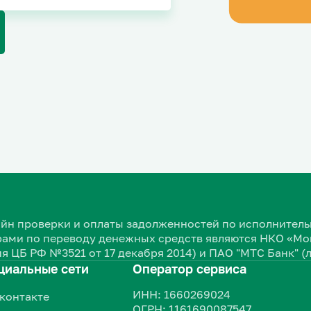
нлайн проверки и оплаты задолженностей по исполнит
ами по переводу денежных средств являются НКО «Мон
я ЦБ РФ №3521 от 17 декабря 2014) и ПАО "МТС Банк" (
циальные сети
Оператор сервиса
ИНН: 1660269024
контакте
ОГРН: 1161690087547