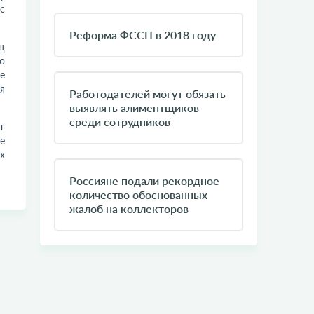
с
Реформа ФССП в 2018 году
ц
о
е
я
Работодателей могут обязать
выявлять алиментщиков
среди сотрудников
т
е
х
Россияне подали рекордное
количество обоснованных
жалоб на коллекторов