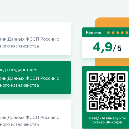
Банк Данных ФССП России с
ого казначейства
ед государством
Банк Данных ФССП России с
ого казначейства
Банк Данных ФССП России с
ого казначейства