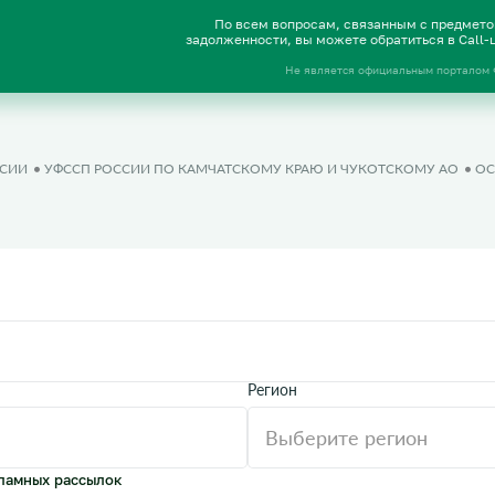
По всем вопросам, связанным с предмет
задолженности, вы можете обратиться в Call
Не является официальным порталом
ССИИ
УФССП РОССИИ ПО КАМЧАТСКОМУ КРАЮ И ЧУКОТСКОМУ АО
ОС
Регион
ламных рассылок