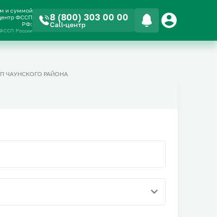
ом и суммой
8 (800) 303 00 00
-центр ФССП
РФ:
Call-центр
 ФССП России
П ЧАУНСКОГО РАЙОНА