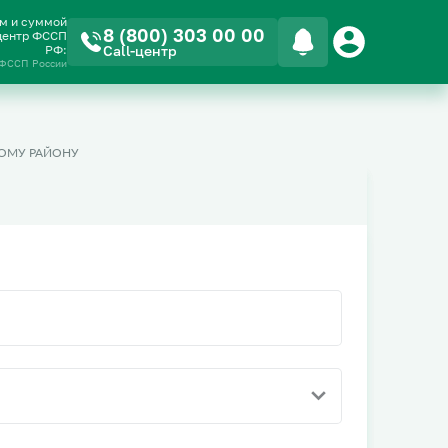
ом и суммой
8 (800) 303 00 00
-центр ФССП
РФ:
Call-центр
 ФССП России
ОМУ РАЙОНУ