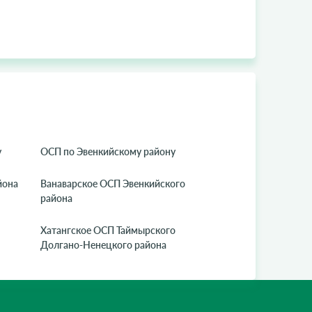
у
ОСП по Эвенкийскому району
йона
Ванаварское ОСП Эвенкийского
района
Хатангское ОСП Таймырского
Долгано-Ненецкого района