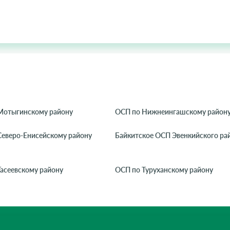
Мотыгинскому району
ОСП по Нижнеингашскому район
Северо-Енисейскому району
Байкитское ОСП Эвенкийского ра
асеевскому району
ОСП по Туруханскому району