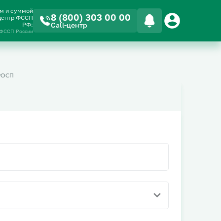
ом и суммой
8 (800) 303 00 00
-центр ФССП
РФ:
Call-центр
 ФССП России
РОСП