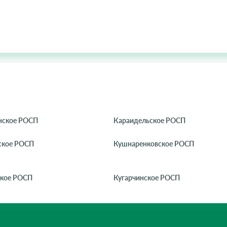
нское РОСП
Караидельское РОСП
ское РОСП
Кушнаренковское РОСП
кое РОСП
Кугарчинское РОСП