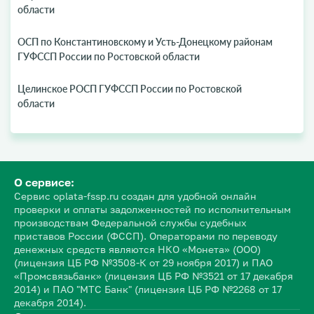
области
ОСП по Константиновскому и Усть-Донецкому районам
ГУФССП России по Ростовской области
Целинское РОСП ГУФССП России по Ростовской
области
О сервисе:
Сервис oplata-fssp.ru создан для удобной онлайн
проверки и оплаты задолженностей по исполнительным
производствам Федеральной службы судебных
приставов России (ФССП). Операторами по переводу
денежных средств являются НКО «Монета» (ООО)
(лицензия ЦБ РФ №3508-К от 29 ноября 2017) и ПАО
«Промсвязьбанк» (лицензия ЦБ РФ №3521 от 17 декабря
2014) и ПАО "МТС Банк" (лицензия ЦБ РФ №2268 от 17
декабря 2014).