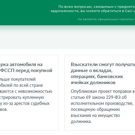
По всем вопросам, связанным с предмет
задолженности, вы можете обратиться в Call
Не является официальным порталом
рка автомобиля на
Взыскатели смогут получат
 ФССП перед покупкой
данные о вкладах,
операциях, банковских
льше покупателей
ячейках должников
билей по всей стране
ваются с невозможностью
Опубликован проект поправок в
стрировать купленную
статью 69 закона 229-ФЗ об
 из-за арестов судебных
исполнительном производстве,
вов.
посвященую обращению
взыскания на имущество
должника.