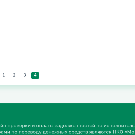
1
2
3
4
нлайн проверки и оплаты задолженностей по исполнит
ами по переводу денежных средств являются НКО «Мон