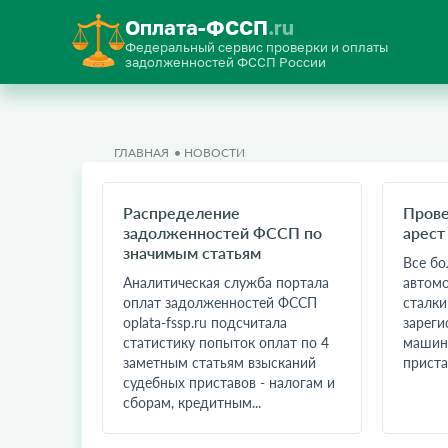
Оплата-ФССП
.ru
Федеральный сервис проверки и оплаты
задолженностей ФССП России
ГЛАВНАЯ
НОВОСТИ
Распределение
Прове
задолженностей ФССП по
арест
значимым статьям
Все бо
Аналитическая служба портала
автомо
оплат задолженностей ФССП
сталки
oplata-fssp.ru подсчитала
зареги
статистику попыток оплат по 4
машину
заметным статьям взысканий
приста
судебных приставов - налогам и
сборам, кредитным...