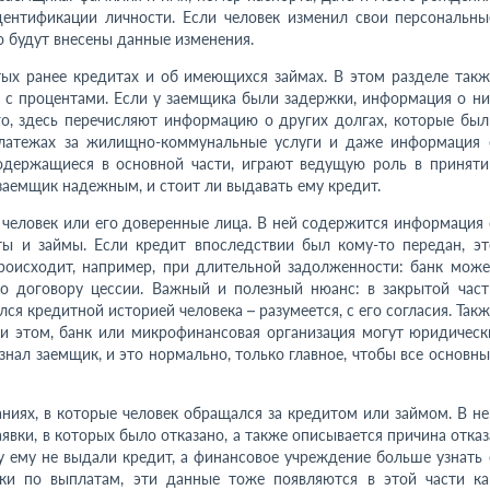
нтификации личности. Если человек изменил свои персональны
 будут внесены данные изменения.
ых ранее кредитах и об имеющихся займах. В этом разделе такж
 с процентами. Если у заемщика были задержки, информация о ни
го, здесь перечисляют информацию о других долгах, которые был
 платежах за жилищно-коммунальные услуги и даже информация 
одержащиеся в основной части, играют ведущую роль в приняти
заемщик надежным, и стоит ли выдавать ему кредит.
 человек или его доверенные лица. В ней содержится информация 
ты и займы. Если кредит впоследствии был кому-то передан, эт
происходит, например, при длительной задолженности: банк може
по договору цессии. Важный и полезный нюанс: в закрытой част
лся кредитной историей человека – разумеется, с его согласия. Такж
и этом, банк или микрофинансовая организация могут юридическ
 знал заемщик, и это нормально, только главное, чтобы все основны
иях, в которые человек обращался за кредитом или займом. В не
аявки, в которых было отказано, а также описывается причина отказ
 ему не выдали кредит, а финансовое учреждение больше узнать 
жки по выплатам, эти данные тоже появляются в этой части ка