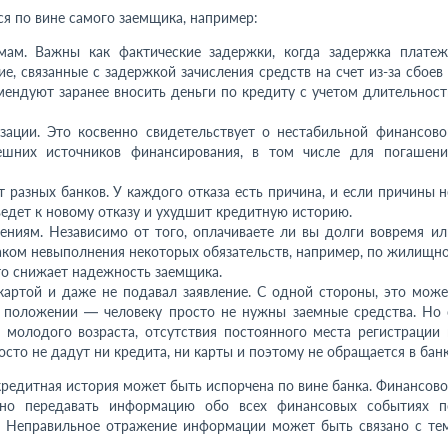
я по вине самого заемщика, например:
мам. Важны как фактические задержки, когда задержка платеж
е, связанные с задержкой зачисления средств на счет из-за сбоев 
мендуют заранее вносить деньги по кредиту с учетом длительност
зации
. Это косвенно свидетельствует о нестабильной финансово
ешних источников финансирования, в том числе для погашени
 разных банков. У каждого отказа есть причина, и если причины н
ведет к новому отказу и ухудшит кредитную историю.
ниям. Независимо от того, оплачиваете ли вы долги вовремя ил
аком невыполнения некоторых обязательств, например, по жилищно
то снижает надежность заемщика.
картой и даже не подавал заявление. С одной стороны, это може
 положении — человеку просто не нужны заемные средства. Но 
 молодого возраста, отсутствия постоянного места регистрации 
осто не дадут ни кредита, ни карты и поэтому не обращается в банк
кредитная история может быть испорчена по вине банка. Финансово
ано передавать информацию обо всех финансовых событиях п
. Неправильное отражение информации может быть связано с тем