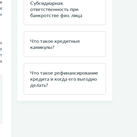
и
Субсидиарная
е
ответственность при
и
банкротстве физ. лица
Что такое кредитные
и
каникулы?
ю
т
х
Что такое рефинансирование
кредита и когда его выгодно
делать?