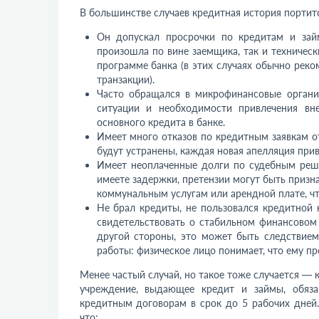
В большинстве случаев кредитная история портитс
Он допускал просрочки по кредитам и зай
произошла по вине заемщика, так и технически
программе банка (в этих случаях обычно реко
транзакции).
Часто обращался в
микрофинансовые органи
ситуации и необходимости привлечения вн
основного кредита в банке.
Имеет много отказов по кредитным заявкам от
будут устранены, каждая новая апелляция при
Имеет неоплаченные долги по судебным реше
имеете задержки, претензии могут быть призн
коммунальным услугам или арендной плате, ч
Не брал кредиты, не пользовался кредитной 
свидетельствовать о стабильном финансовом
другой стороны, это может быть следствием
работы: физическое лицо понимает, что ему пр
Менее частый случай, но такое тоже случается — 
учреждение, выдающее кредит и займы, обяз
кредитным договорам в срок до 5 рабочих дней
что: