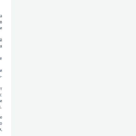
а
в
и
й
я
е
и
-
т
с
и
.
е
о
,