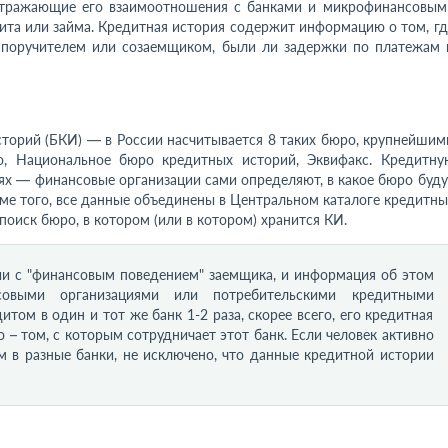
отражающие его взаимоотношения с банками и микрофинансовым
ита или займа. Кредитная история содержит информацию о том, гд
он поручителем или созаемщиком, были ли задержки по платежам 
сторий (БКИ) — в России насчитывается 8 таких бюро, крупнейшим
о, Национальное бюро кредитных историй, Эквифакс. Кредитну
ях — финансовые организации сами определяют, в какое бюро буду
ме того, все данные объединены в Центральном каталоге кредитны
поиск бюро, в котором (или в котором) хранится КИ.
ии с "финансовым поведением" заемщика, и информация об этом
овыми организациями или потребительскими кредитными
том в один и тот же банк 1-2 раза, скорее всего, его кредитная
 – том, с которым сотрудничает этот банк. Если человек активно
м в разные банки, не исключено, что данные кредитной истории