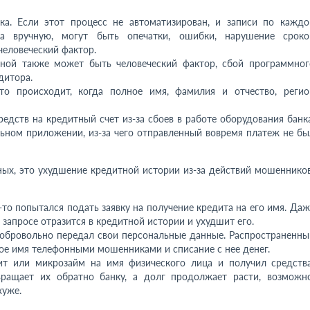
а. Если этот процесс не автоматизирован, и записи по каждо
ка вручную, могут быть опечатки, ошибки, нарушение сроко
человеческий фактор.
ной также может быть человеческий фактор, сбой программног
дитора.
о происходит, когда полное имя, фамилия и отчество, регио
едств на кредитный счет из-за сбоев в работе оборудования банка
льном приложении, из-за чего отправленный вовремя платеж не бы
ных, это ухудшение кредитной истории из-за действий мошенников
-то попытался подать заявку на получение кредита на его имя. Даж
 запросе отразится в кредитной истории и ухудшит его.
обровольно передал свои персональные данные. Распространенны
ое имя телефонными мошенниками и списание с нее денег.
ит или микрозайм на имя физического лица и получил средства
ращает их обратно банку, а долг продолжает расти, возможно
хуже.