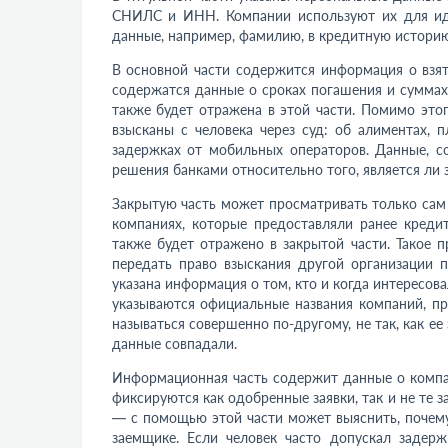
СНИЛС и ИНН. Компании используют их для иде
данные, например, фамилию, в кредитную историю
В основной части содержится информация о взят
содержатся данные о сроках погашения и суммах
также будет отражена в этой части. Помимо это
взысканы с человека через суд: об алиментах,
задержках от мобильных операторов. Данные, с
решения банками относительно того, является ли 
Закрытую часть может просматривать только сам
компаниях, которые предоставляли ранее креди
также будет отражено в закрытой части. Такое 
передать право взыскания другой организации 
указана информация о том, кто и когда интересова
указываются официальные названия компаний, пр
называться совершенно по-другому, не так, как ее
данные совпадали.
Информационная часть содержит данные о компан
фиксируются как одобренные заявки, так и не те з
— с помощью этой части может выяснить, почему
заемщике. Если человек часто допускал задер