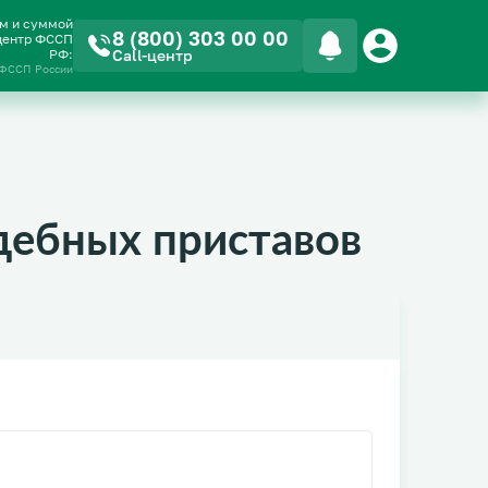
ом и суммой
8 (800) 303 00 00
-центр ФССП
РФ:
Call-центр
 ФССП России
дебных приставов