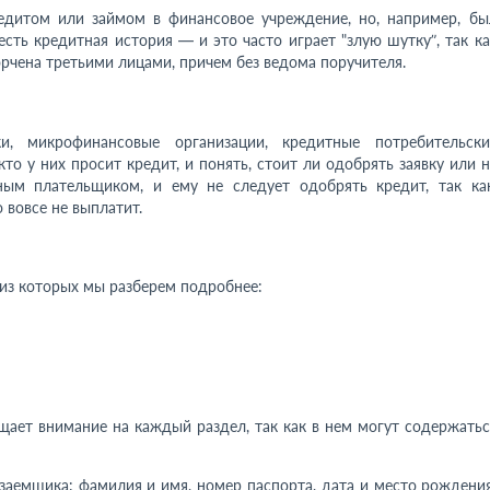
едитом или займом в финансовое учреждение, но, например, бы
сть кредитная история — и это часто играет "злую шутку”, так ка
рчена третьими лицами, причем без ведома поручителя.
и, микрофинансовые организации, кредитные потребительски
о у них просит кредит, и понять, стоит ли одобрять заявку или н
ным плательщиком, и ему не следует одобрять кредит, так как
 вовсе не выплатит.
 из которых мы разберем подробнее:
щает внимание на каждый раздел, так как в нем могут содержатьс
заемщика: фамилия и имя, номер паспорта, дата и место рождения