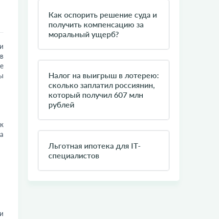
Как оспорить решение суда и
получить компенсацию за
моральный ущерб?
и
в
е
​Налог на выигрыш в лотерею:
ы
сколько заплатил россиянин,
который получил 607 млн
рублей
к
а
Льготная ипотека для IT-
специалистов
и