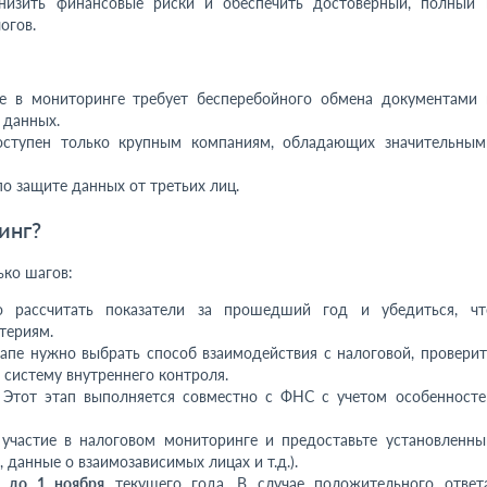
низить финансовые риски и обеспечить достоверный, полный 
огов.
ие в мониторинге требует бесперебойного обмена документами 
 данных.
ступен только крупным компаниям, обладающих значительным
по защите данных от третьих лиц.
инг?
ько шагов:
о рассчитать показатели за прошедший год и убедиться, чт
териям.
тапе нужно выбрать способ взаимодействия с налоговой, проверит
систему внутреннего контроля.
. Этот этап выполняется совместно с ФНС с учетом особенносте
 участие в налоговом мониторинге и предоставьте установленны
 данные о взаимозависимых лицах и т.д.).
е
до 1 ноября
текущего года. В случае положительного ответа