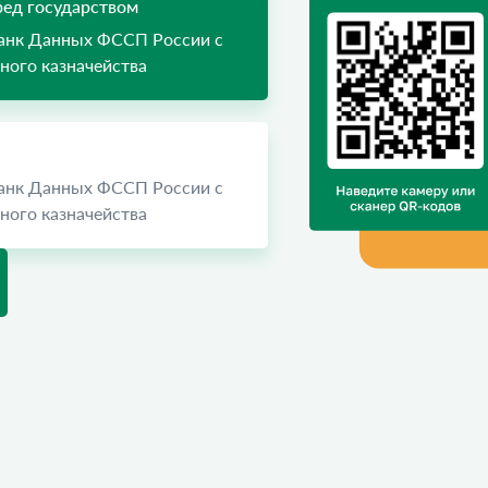
ед государством
Банк Данных ФССП России с
ого казначейства
Банк Данных ФССП России с
ого казначейства