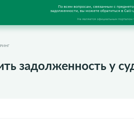
По всем вопросам, связанным с предмет
задолженности, вы можете обратиться в Call
Не является официальным порталом
РИНГ
ить задолженность у су