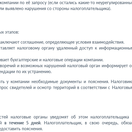
компании по её запросу (если остались какие-то неурегулированны
сли выявлено нарушения со стороны налогоплательщика).
х этапов:
заключают соглашение, определяющее условия взаимодействия.
тавляет налоговому органу удаленный доступ к информационны
ает бухгалтерские и налоговые операции компании.
воречий и возможных нарушений налоговый орган информирует о
ендации по их устранению.
ать у компании необходимые документы и пояснения. Налоговик
опрос свидетелей и осмотр территорий в соответствии с Налоговы
остей налоговые органы уведомят об этом налогоплательщика 
ий
в течение 5 дней
. Налогоплательщик, в свою очередь, обяза
едоставить пояснения.