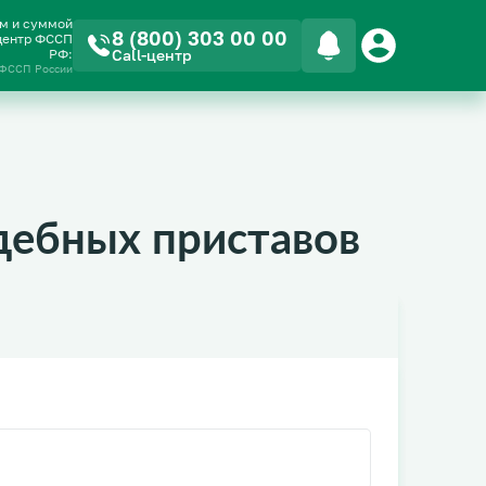
ом и суммой
8 (800) 303 00 00
-центр ФССП
РФ:
Call-центр
 ФССП России
дебных приставов