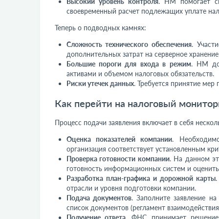
Высокий уровень контроля
. НМ помогает с
своевременный расчет подлежащих уплате нал
Теперь о подводных камнях:
Сложность технического обеспечения
. Участ
дополнительных затрат на серверное хранение
Большие пороги для входа в режим
. НМ до
активами и объемом налоговых обязательств.
Риски утечек данных
. Требуется принятие мер 
Как перейти на налоговый монитор
Процесс подачи заявления включает в себя нескол
Оценка показателей компании
. Необходим
организация соответствует установленным кри
Проверка готовности компании
. На данном э
готовность информационных систем и оценить 
Разработка план
-
графика и дорожной карты
отрасли и уровня подготовки компании.
Подача документов
. Заполните заявление на
список документов (регламент взаимодействия,
Получение ответа.
ФНС принимает решени