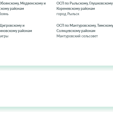
Обоянскому, Медвенскому и
ОСП по Рыльскому, Глушковскому
скому районам
Кореневскому районам
боянь
город Рыльск
Щигровскому и
ОСП по Мантуровскому, Тимскому
иновскому районам
Солнцевскому районам
игры
Мантуровский сельсовет