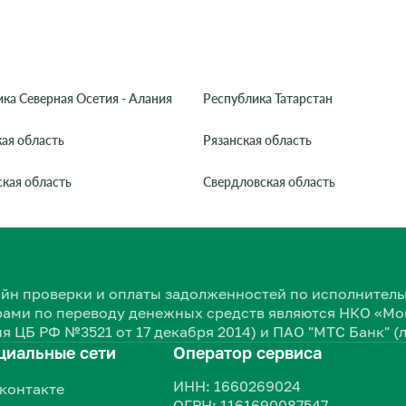
ка Северная Осетия - Алания
Республика Татарстан
ая область
Рязанская область
кая область
Свердловская область
нлайн проверки и оплаты задолженностей по исполнит
ами по переводу денежных средств являются НКО «Мон
я ЦБ РФ №3521 от 17 декабря 2014) и ПАО "МТС Банк" (
циальные сети
Оператор сервиса
ИНН: 1660269024
контакте
ОГРН: 1161690087547