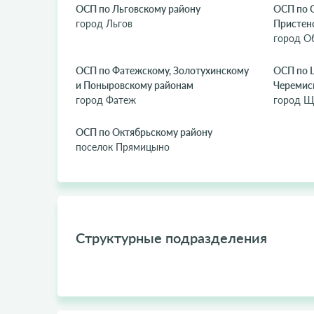
ОСП по Льговскому району
ОСП по 
город Льгов
Пристен
город О
ОСП по Фатежскому, Золотухинскому
ОСП по 
и Поныровскому районам
Черемис
город Фатеж
город Щ
ОСП по Октябрьскому району
поселок Прямицыно
Структурные подразделения