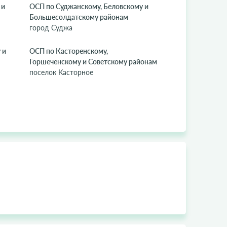
 и
ОСП по Суджанскому, Беловскому и
Большесолдатскому районам
город Суджа
 и
ОСП по Касторенскому,
Горшеченскому и Советскому районам
поселок Касторное