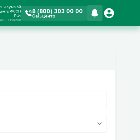
ом и суммой
8 (800) 303 00 00
-центр ФССП
РФ:
Call-центр
 ФССП России