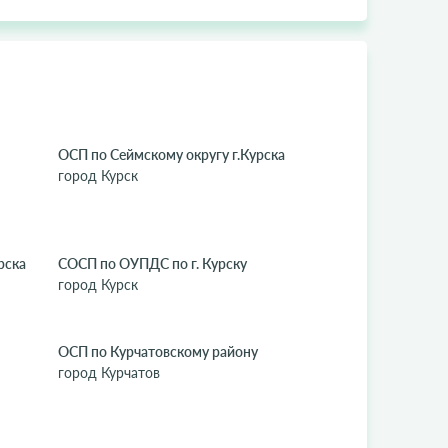
ОСП по Сеймскому округу г.Курска
город Курск
рска
СОСП по ОУПДС по г. Курску
город Курск
ОСП по Курчатовскому району
город Курчатов