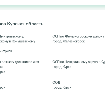
ов Курская область
Дмитриевскому,
ОСП по Железногорскому району
скому и Конышевскому
город Железногорск
митриев
 розыску должников и их
ОСП по Центральному округу г.Ку
ва
город Курск
рск
ООД
рск
город Курск