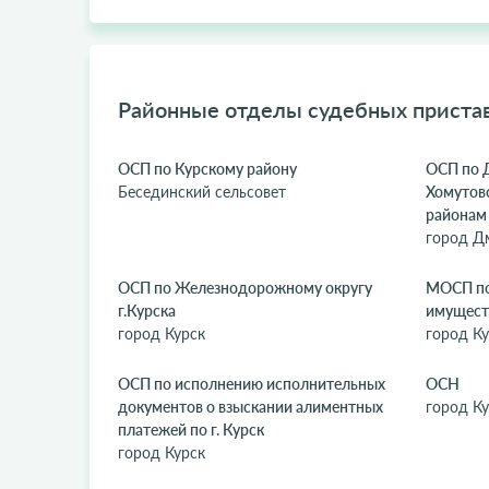
Районные отделы судебных пристав
ОСП по Курскому району
ОСП по 
Бесединский сельсовет
Хомутов
районам
город Д
ОСП по Железнодорожному округу
МОСП по
г.Курска
имущест
город Курск
город Ку
ОСП по исполнению исполнительных
ОСН
документов о взыскании алиментных
город Ку
платежей по г. Курск
город Курск