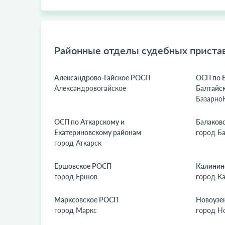
Районные отделы судебных пристав
Александрово-Гайское РОСП
ОСП по 
Александровогайское
Балтайс
Базарно
ОСП по Аткарскому и
Балаков
Екатериновскому районам
город Б
город Аткарск
Ершовское РОСП
Калинин
город Ершов
город К
Марксовское РОСП
Новоузе
город Маркс
город Н