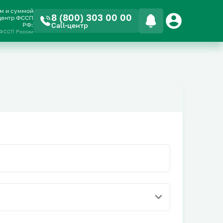
ом и суммой
8 (800) 303 00 00
-центр ФССП
РФ:
Call-центр
 ФССП России