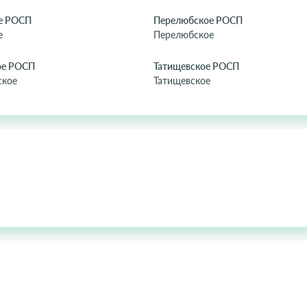
е РОСП
Перелюбское РОСП
е
Перелюбское
ое РОСП
Татищевское РОСП
ское
Татищевское