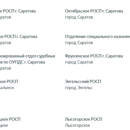
 РОСП г. Саратова
Октябрьское РОСП г. Саратова
аратов
город Саратов
е РОСП г. Саратова
Отделение специального назначе
аратов
город Саратов
изированный отдел судебных
Фрунзенское РОСП г. Саратова
в по ОУПДС г. Саратова
город Саратов
аратов
кое РОСП
Энгельсский РОСП
валынск
город Энгельс
цкое РОСП
Лысогорское РОСП
цкое
Лысогорское