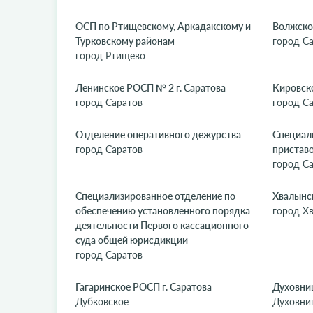
ОСП по Ртищевскому, Аркадакскому и
Волжское
Турковскому районам
город С
город Ртищево
Ленинское РОСП № 2 г. Саратова
Кировско
город Саратов
город С
Отделение оперативного дежурства
Специал
город Саратов
приставо
город С
Специализированное отделение по
Хвалынс
обеспечению установленного порядка
город Х
деятельности Первого кассационного
суда общей юрисдикции
город Саратов
Гагаринское РОСП г. Саратова
Духовни
Дубковское
Духовни