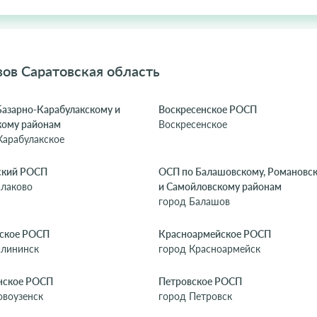
ов Саратовская область
Базарно-Карабулакскому и
Воскресенское РОСП
кому районам
Воскресенское
Карабулакское
ский РОСП
ОСП по Балашовскому, Романовс
алаково
и Самойловскому районам
город Балашов
ское РОСП
Красноармейское РОСП
алининск
город Красноармейск
нское РОСП
Петровское РОСП
овоузенск
город Петровск