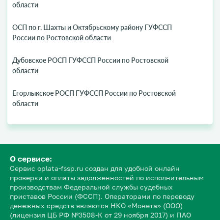
области
ОСП по г. Шахты и Октябрьскому району ГУФССП
России по Ростовской области
Дубовское РОСП ГУФССП России по Ростовской
области
Егорлыкское РОСП ГУФССП России по Ростовской
области
О сервисе:
Сервис oplata-fssp.ru создан для удобной онлайн
проверки и оплаты задолженностей по исполнительным
производствам Федеральной службы судебных
приставов России (ФССП). Операторами по переводу
денежных средств являются НКО «Монета» (ООО)
(лицензия ЦБ РФ №3508-К от 29 ноября 2017) и ПАО