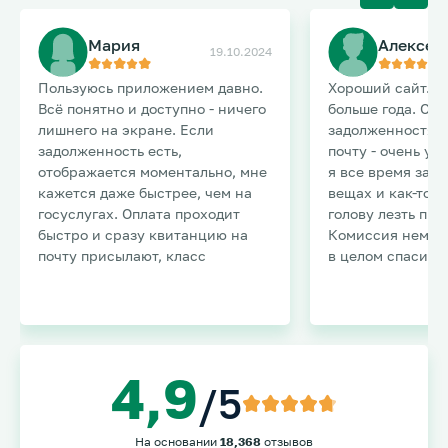
Мария
Алексей 
19.10.2024
Пользуюсь приложением давно.
Хороший сайт. П
Всё понятно и доступно - ничего
больше года. Оп
лишнего на экране. Если
задолженностях 
задолженность есть,
почту - очень уд
отображается моментально, мне
я все время заб
кажется даже быстрее, чем на
вещах и как-то н
госуслугах. Оплата проходит
голову лезть про
быстро и сразу квитанцию на
Комиссия немног
почту присылают, класс
в целом спасибо
4,9
/5
На основании
18,368
отзывов