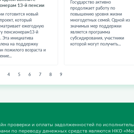
Государство активно
онерам 13-й пенсии
продолжает работу по
ии готовится новый
повышению уровня жизни
проект, который
многодетных семей. Одной из
сматривает ежегодную
значимых мер поддержки
у пенсионерам13-й
является программа
. Эта инициатива
субсидирования, участники
лена на поддержку
которой могут получить...
н пожилого возраста и
ние...
4
5
6
7
8
9
нлайн проверки и оплаты задолженностей по исполнит
ами по переводу денежных средств являются НКО «Мон