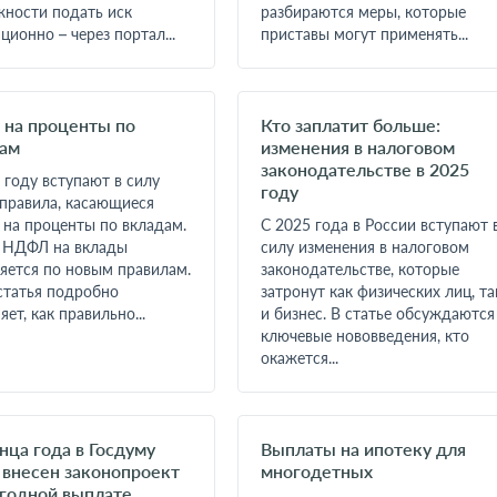
ности подать иск
разбираются меры, которые
ционно – через портал...
приставы могут применять...
 на проценты по
Кто заплатит больше:
ам
изменения в налоговом
законодательстве в 2025
 году вступают в силу
году
правила, касающиеся
 на проценты по вкладам.
С 2025 года в России вступают 
ь НДФЛ на вклады
силу изменения в налоговом
яется по новым правилам.
законодательстве, которые
статья подробно
затронут как физических лиц, та
яет, как правильно...
и бизнес. В статье обсуждаются
ключевые нововведения, кто
окажется...
нца года в Госдуму
Выплаты на ипотеку для
 внесен законопроект
многодетных
годной выплате