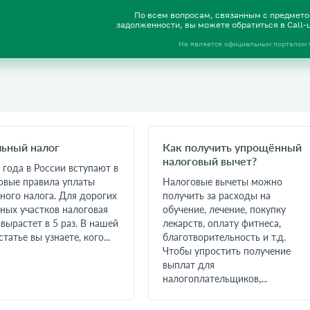
По всем вопросам, связанным с предмет
задолженности, вы можете обратиться в Call
Не является официальным порталом
ьный налог
Как получить упрощённый
налоговый вычет?
 года в России вступают в
овые правила уплаты
Налоговые вычеты можно
ного налога. Для дорогих
получить за расходы на
ных участков налоговая
обучение, лечение, покупку
 вырастет в 5 раз. В нашей
лекарств, оплату фитнеса,
татье вы узнаете, кого...
благотворительность и т.д.
Чтобы упростить получение
выплат для
налогоплательщиков,...