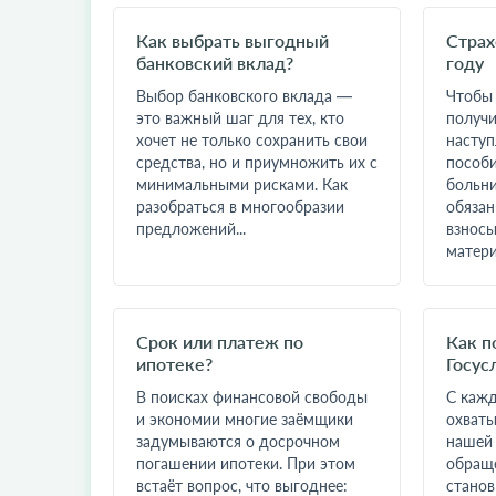
Как выбрать выгодный
Страх
банковский вклад?
году
Выбор банковского вклада —
Чтобы 
это важный шаг для тех, кто
получи
хочет не только сохранить свои
наступ
средства, но и приумножить их с
пособи
минимальными рисками. Как
больни
разобраться в многообразии
обязан
предложений...
взносы
матери
Срок или платеж по
Как п
ипотеке?
Госус
В поисках финансовой свободы
С каж
и экономии многие заёмщики
охваты
задумываются о досрочном
нашей 
погашении ипотеки. При этом
обраще
встаёт вопрос, что выгоднее:
станов