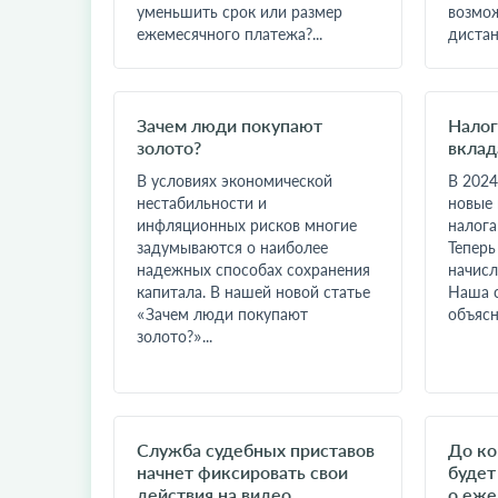
уменьшить срок или размер
возмож
ежемесячного платежа?...
дистан
Зачем люди покупают
Налог
золото?
вклад
В условиях экономической
В 2024
нестабильности и
новые 
инфляционных рисков многие
налога
задумываются о наиболее
Тепер
надежных способах сохранения
начисл
капитала. В нашей новой статье
Наша 
«Зачем люди покупают
объясн
золото?»...
Служба судебных приставов
До ко
начнет фиксировать свои
будет
действия на видео
о еже