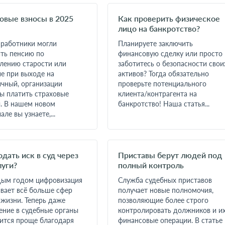
овые взносы в 2025
Как проверить физическое
лицо на банкротство?
работники могли
Планируете заключить
ть пенсию по
финансовую сделку или просто
лению старости или
заботитесь о безопасности свои
е при выходе на
активов? Тогда обязательно
чный, организации
проверьте потенциального
ы платить страховые
клиента/контрагента на
. В нашем новом
банкротство! Наша статья...
але вы узнаете,...
одать иск в суд через
Приставы берут людей под
луги?
полный контроль
дым годом цифровизация
Служба судебных приставов
вает всё больше сфер
получает новые полномочия,
жизни. Теперь даже
позволяющие более строго
ние в судебные органы
контролировать должников и и
ится проще благодаря
финансовые операции. В статье